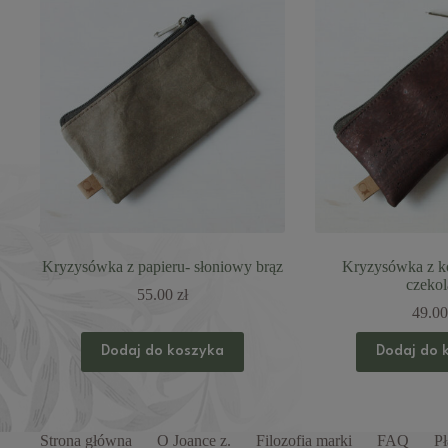
Kryzysówka z papieru- słoniowy brąz
Kryzysówka z ko
czekol
55.00
zł
49.0
Dodaj do koszyka
Dodaj do 
Strona główna
O Joance z.
Filozofia marki
FAQ
Pł