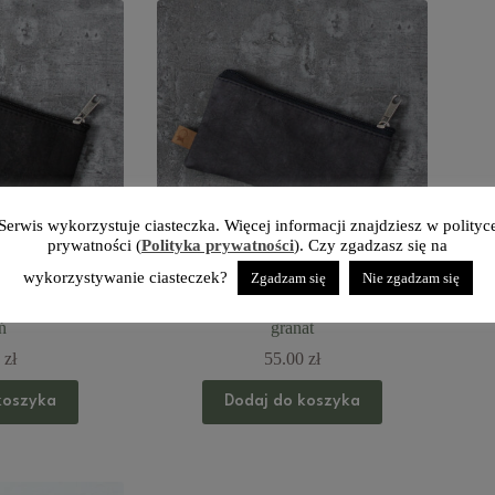
Serwis wykorzystuje ciasteczka. Więcej informacji znajdziesz w polityc
prywatności (
Polityka prywatności
). Czy zgadzasz się na
wykorzystywanie ciasteczek?
Zgadzam się
Nie zgadzam się
cówka z korka –
Kryzysówka księżycówka z papieru –
ń
granat
0
zł
55.00
zł
koszyka
Dodaj do koszyka