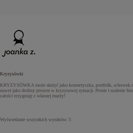
Przejdź
do
treści
Kryzysówki
KRYZYSÓWKA może służyć jako kosmetyczka, portfelik, schowek na ś
nawet jako drobny prezent w kryzysowej sytuacji. Proste i szalenie f
całości rezygnuję z własnej marży!
Posortowane
Wyświetlanie wszystkich wyników: 5
według
popularności