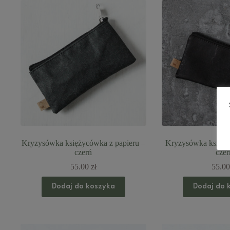
Kryzysówka księżycówka z papieru –
Kryzysówka księży
czerń
czer
55.00
zł
55.0
Dodaj do koszyka
Dodaj do 