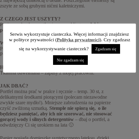
z największą dbałością o detale. Poszczególne elementy są
zszyte ze sobą grubymi nićmi kaletniczymi.
Z CZEGO JEST USZYTY?
Papier wodoodporny, tkanina z recyklingu
ozdobiona za
pomocą stempli w szyszki (kolor farby: ciemna zieleń)
.
Serwis wykorzystuje ciasteczka. Więcej informacji znajdziesz
w polityce prywatności (
Polityka prywatności
). Czy zgadzasz
WYMIARY:
Po złożeniu: 10 x 15 cm, po rozłożeniu: 10 x 21 cm.
się na wykorzystywanie ciasteczek?
Zgadzam się
Portfel mieści się do nerki standard i mini.
Nie zgadzam się
HISTORIA:
Tkanina bawełniana – zapasy z mojej pracowni.
JAK DBAĆ?
Portfel można prać w pralce i ręcznie – temp. 30 st, z
delikatnymi środkami piorącymi (polecam niezawodne
zwykłe szare mydło!). Mniejsze zabrudzenia na papierze
czyść zwilżoną szmatką.
Stemple nie spiorą się, o ile
będziesz pamiętać, aby ich nie szorować, nie stosować
gorącej wody i silnych detergentów
– dbaj o portfel, a
odwdzięczy Ci się urokiem na lata 🙂
Papier posiada domieszkę syntetycznego lateksu, dzięki