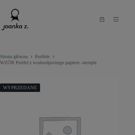
Przejdź
do
treści
Koszyk
Strona główna
Portfele
WZÓR Portfel z wodoodpornego papieru -stemple
WYPRZEDANE