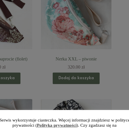
aprocie (fiolet)
Nerka XXL – piwonie
0
zł
320.00
zł
koszyka
Dodaj do koszyka
Serwis wykorzystuje ciasteczka. Więcej informacji znajdziesz w polityc
prywatności (
Polityka prywatności
). Czy zgadzasz się na