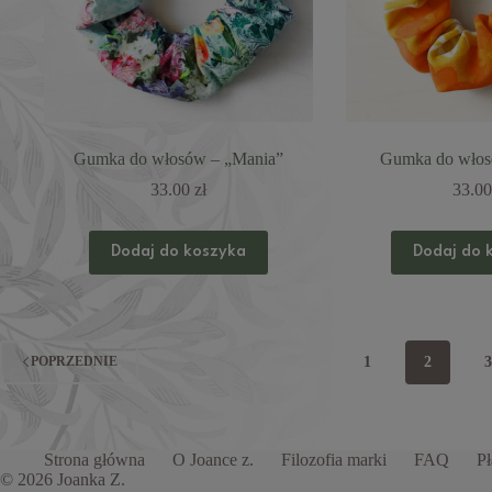
Gumka do włosów – „Mania”
Gumka do włos
33.00
zł
33.0
Dodaj do koszyka
Dodaj do 
1
2
POPRZEDNIE
Strona główna
O Joance z.
Filozofia marki
FAQ
Pł
© 2026 Joanka Z.