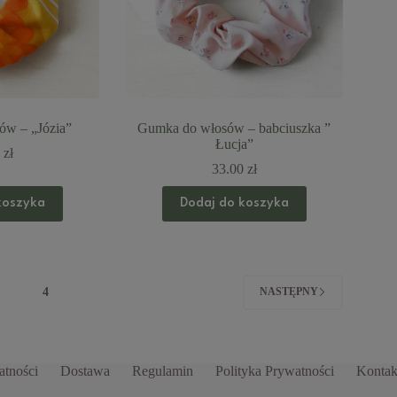
ów – „Józia”
Gumka do włosów – babciuszka ”
Łucja”
0
zł
33.00
zł
koszyka
Dodaj do koszyka
3
4
NASTĘPNY
atności
Dostawa
Regulamin
Polityka Prywatności
Kontak