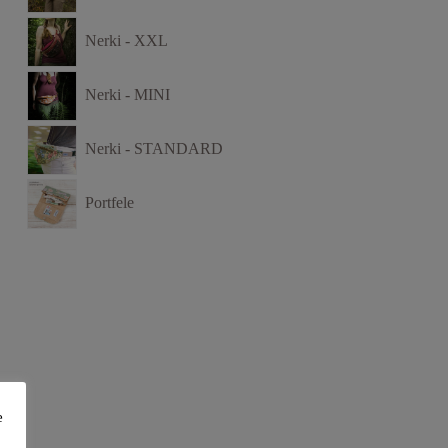
Nerki - XXL
Nerki - MINI
Nerki - STANDARD
Portfele
e