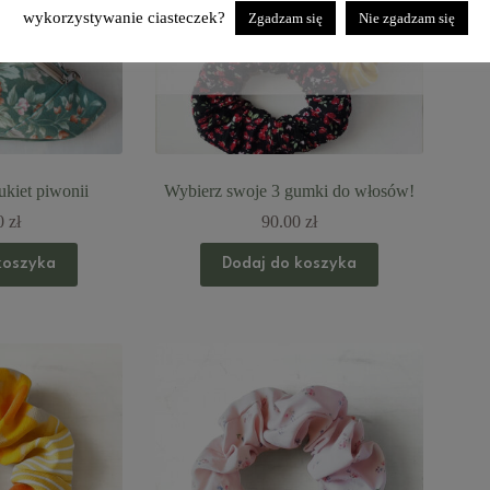
wykorzystywanie ciasteczek?
Zgadzam się
Nie zgadzam się
kiet piwonii
Wybierz swoje 3 gumki do włosów!
0
zł
90.00
zł
koszyka
Dodaj do koszyka