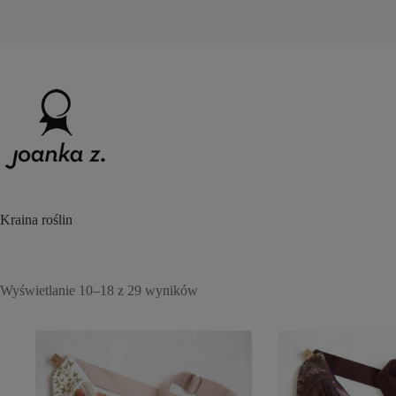
Przejdź
do
treści
Kraina roślin
Posortowane
Wyświetlanie 10–18 z 29 wyników
według
popularności