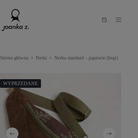
Przejdź
do
treści
Koszyk
Strona główna
Nerki
Nerka standard – paprocie (brąz)
WYPRZEDANE