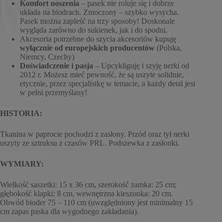
Komfort noszenia
– pasek nie roluje się i dobrze
układa na biodrach. Zmoczony – szybko wysycha.
Pasek można zapleść na trzy sposoby! Doskonale
wygląda zarówno do sukienek, jak i do spodni.
Akcesoria potrzebne do szycia akcesoriów kupuję
wyłącznie od europejskich producentów
(Polska,
Niemcy, Czechy)
Doświadczenie i pasja
– Upcykliguję i szyję nerki od
2012 r. Możesz mieć pewność, że są uszyte solidnie,
etycznie, przez specjalistkę w temacie, a każdy detal jest
w pełni przemyślany!
HISTORIA:
Tkanina w paprocie pochodzi z zasłony. Przód oraz tył nerki
uszyty ze sztruksu z czasów PRL. Podszewka z zasłonki.
WYMIARY:
Wielkość saszetki: 15 x 36 cm, szerokość zamka: 25 cm;
głębokość klapki: 8 cm, wewnętrzna kieszonka: 20 cm.
Obwód bioder 75 – 110 cm (uwzględniony jest minimalny 15
cm zapas paska dla wygodnego zakładania).