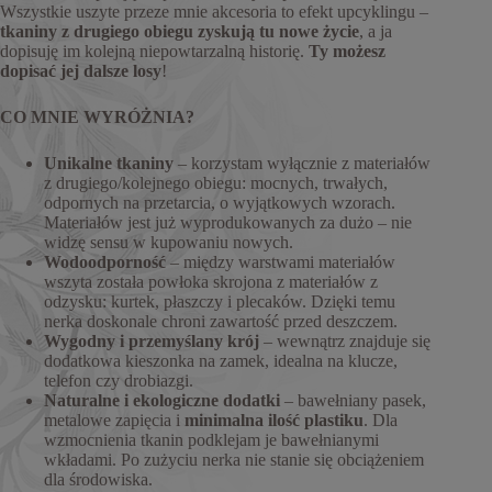
Wszystkie uszyte przeze mnie akcesoria to efekt upcyklingu –
tkaniny z drugiego obiegu zyskują tu nowe życie
, a ja
dopisuję im kolejną niepowtarzalną historię.
Ty możesz
dopisać jej dalsze losy
!
CO MNIE WYRÓŻNIA?
Unikalne tkaniny
– korzystam wyłącznie z materiałów
z drugiego/kolejnego obiegu: mocnych, trwałych,
odpornych na przetarcia, o wyjątkowych wzorach.
Materiałów jest już wyprodukowanych za dużo – nie
widzę sensu w kupowaniu nowych.
Wodoodporność
– między warstwami materiałów
wszyta została powłoka skrojona z materiałów z
odzysku: kurtek, płaszczy i plecaków. Dzięki temu
nerka doskonale chroni zawartość przed deszczem.
Wygodny i przemyślany krój
– wewnątrz znajduje się
dodatkowa kieszonka na zamek, idealna na klucze,
telefon czy drobiazgi.
Naturalne i ekologiczne dodatki
– bawełniany pasek,
metalowe zapięcia i
minimalna ilość plastiku
. Dla
wzmocnienia tkanin podklejam je bawełnianymi
wkładami. Po zużyciu nerka nie stanie się obciążeniem
dla środowiska.