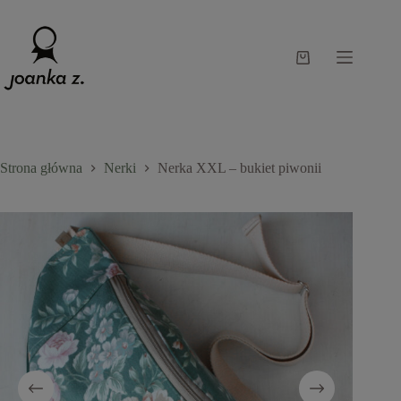
Przejdź
do
treści
Koszyk
Strona główna
Nerki
Nerka XXL – bukiet piwonii