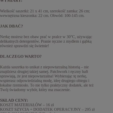
WYMIARY:
Wielkość saszetki: 21 x 41 cm, szerokość zamka: 26 cm;
wewnętrzna kieszonka: 22 cm. Obwód: 100-145 cm.
JAK DBAĆ?
Nerkę możesz bez obaw prać w pralce w 30°C, używając
delikatnych detergentów. Pranie ręczne z mydłem i gąbką
również sprawdzi się świetnie!
DLACZEGO WARTO?
Każda saszetka to unikat z niepowtarzalną historią – nie
znajdziesz drugiej takiej samej. Patchwork i ręczny haft
sprawiają, że jest niepowtarzalna! Wybierając tę nerkę,
wspierasz odpowiedzialną modę, ideę drugiego obiegu i
lokalne rzemiosło. To nie tylko praktyczny dodatek, ale też
Twój świadomy wybór, który ma znaczenie.
SKŁAD CENY:
KOSZT MATERIAŁÓW – 16 zł
KOSZT SZYCIA + DODATEK OPERACYJNY – 295 zł