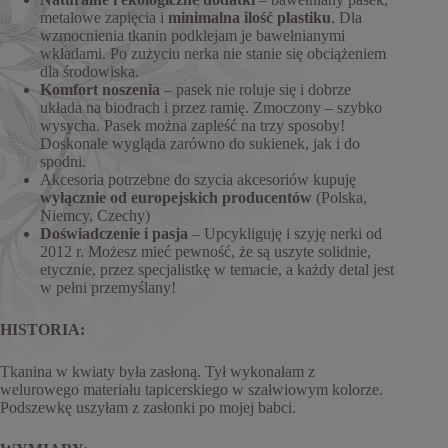
metalowe zapięcia i
minimalna ilość plastiku
. Dla
wzmocnienia tkanin podklejam je bawełnianymi
wkładami. Po zużyciu nerka nie stanie się obciążeniem
dla środowiska.
Komfort noszenia
– pasek nie roluje się i dobrze
układa na biodrach i przez ramię. Zmoczony – szybko
wysycha. Pasek można zapleść na trzy sposoby!
Doskonale wygląda zarówno do sukienek, jak i do
spodni.
Akcesoria potrzebne do szycia akcesoriów kupuję
wyłącznie od europejskich producentów
(Polska,
Niemcy, Czechy)
Doświadczenie i pasja
– Upcykliguję i szyję nerki od
2012 r. Możesz mieć pewność, że są uszyte solidnie,
etycznie, przez specjalistkę w temacie, a każdy detal jest
w pełni przemyślany!
HISTORIA:
Tkanina w kwiaty była zasłoną. Tył wykonałam z
welurowego materiału tapicerskiego w szałwiowym kolorze.
Podszewkę uszyłam z zasłonki po mojej babci.