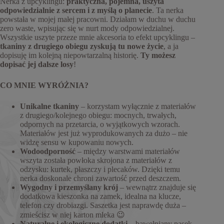
Nerka z upcyklingu:
praktyczna, pojemna,
uszyta
odpowiedzialnie z sercem i z myślą o planecie
. Ta nerka
powstała w mojej małej pracowni. Działam w duchu w duchu
zero waste, wpisując się w nurt mody odpowiedzialnej.
Wszystkie uszyte przeze mnie akcesoria to efekt upcyklingu –
tkaniny z drugiego obiegu zyskują tu nowe życie
, a ja
dopisuję im kolejną niepowtarzalną historię.
Ty możesz
dopisać jej dalsze losy
!
CO MNIE WYRÓŻNIA?
Unikalne tkaniny
– korzystam wyłącznie z materiałów
z drugiego/kolejnego obiegu: mocnych, trwałych,
odpornych na przetarcia, o wyjątkowych wzorach.
Materiałów jest już wyprodukowanych za dużo – nie
widzę sensu w kupowaniu nowych.
Wodoodporność
– między warstwami materiałów
wszyta została powłoka skrojona z materiałów z
odzysku: kurtek, płaszczy i plecaków. Dzięki temu
nerka doskonale chroni zawartość przed deszczem.
Wygodny i przemyślany krój
– wewnątrz znajduje się
dodatkowa kieszonka na zamek, idealna na klucze,
telefon czy drobiazgi. Saszetka jest naprawdę duża –
zmieścisz w niej karton mleka 😉
Naturalne i ekologiczne dodatki
– bawełniany pasek,