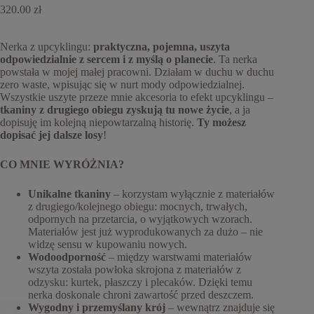
320.00
zł
Nerka z upcyklingu:
praktyczna, pojemna,
uszyta
odpowiedzialnie z sercem i z myślą o planecie
. Ta nerka
powstała w mojej małej pracowni. Działam w duchu w duchu
zero waste, wpisując się w nurt mody odpowiedzialnej.
Wszystkie uszyte przeze mnie akcesoria to efekt upcyklingu –
tkaniny z drugiego obiegu zyskują tu nowe życie
, a ja
dopisuję im kolejną niepowtarzalną historię.
Ty możesz
dopisać jej dalsze losy
!
CO MNIE WYRÓŻNIA?
Unikalne tkaniny
– korzystam wyłącznie z materiałów
z drugiego/kolejnego obiegu: mocnych, trwałych,
odpornych na przetarcia, o wyjątkowych wzorach.
Materiałów jest już wyprodukowanych za dużo – nie
widzę sensu w kupowaniu nowych.
Wodoodporność
– między warstwami materiałów
wszyta została powłoka skrojona z materiałów z
odzysku: kurtek, płaszczy i plecaków. Dzięki temu
nerka doskonale chroni zawartość przed deszczem.
Wygodny i przemyślany krój
– wewnątrz znajduje się