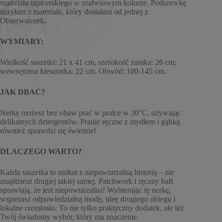
materiału tapicerskiego w szałwiowym kolorze. Podszewkę
uszyłam z materiału, który dostałam od jednej z
Obserwatorek.
WYMIARY:
Wielkość saszetki: 21 x 41 cm, szerokość zamka: 26 cm;
wewnętrzna kieszonka: 22 cm. Obwód: 100-145 cm.
JAK DBAĆ?
Nerkę możesz bez obaw prać w pralce w 30°C, używając
delikatnych detergentów. Pranie ręczne z mydłem i gąbką
również sprawdzi się świetnie!
DLACZEGO WARTO?
Każda saszetka to unikat z niepowtarzalną historią – nie
znajdziesz drugiej takiej samej. Patchwork i ręczny haft
sprawiają, że jest niepowtarzalna! Wybierając tę nerkę,
wspierasz odpowiedzialną modę, ideę drugiego obiegu i
lokalne rzemiosło. To nie tylko praktyczny dodatek, ale też
Twój świadomy wybór, który ma znaczenie.