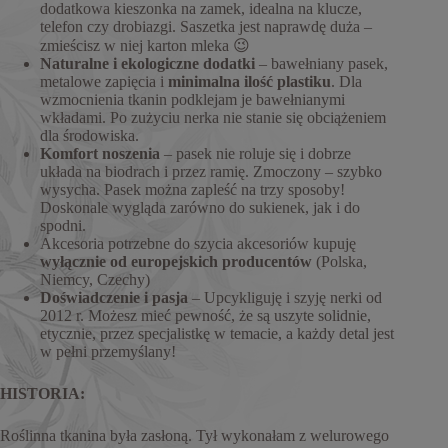
dodatkowa kieszonka na zamek, idealna na klucze,
telefon czy drobiazgi. Saszetka jest naprawdę duża –
zmieścisz w niej karton mleka 😉
Naturalne i ekologiczne dodatki
– bawełniany pasek,
metalowe zapięcia i
minimalna ilość plastiku
. Dla
wzmocnienia tkanin podklejam je bawełnianymi
wkładami. Po zużyciu nerka nie stanie się obciążeniem
dla środowiska.
Komfort noszenia
– pasek nie roluje się i dobrze
układa na biodrach i przez ramię. Zmoczony – szybko
wysycha. Pasek można zapleść na trzy sposoby!
Doskonale wygląda zarówno do sukienek, jak i do
spodni.
Akcesoria potrzebne do szycia akcesoriów kupuję
wyłącznie od europejskich producentów
(Polska,
Niemcy, Czechy)
Doświadczenie i pasja
– Upcykliguję i szyję nerki od
2012 r. Możesz mieć pewność, że są uszyte solidnie,
etycznie, przez specjalistkę w temacie, a każdy detal jest
w pełni przemyślany!
HISTORIA:
Roślinna tkanina była zasłoną. Tył wykonałam z welurowego