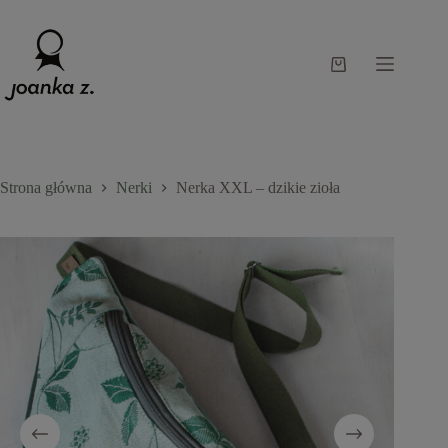
Przejdź
do
treści
Koszyk
Strona główna
Nerki
Nerka XXL – dzikie zioła