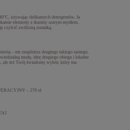
30°C, używając delikatnych detergentów. Ja
katnie elementy z tkaniny szarym mydłem.
ję czyścić zwilżoną szmatką.
istorią – nie znajdziesz drugiego takiego samego.
wiedzialną modę, ideę drugiego obiegu i lokalne
k, ale też Twój świadomy wybór, który ma
RACYJNY – 270 zł
TAJ