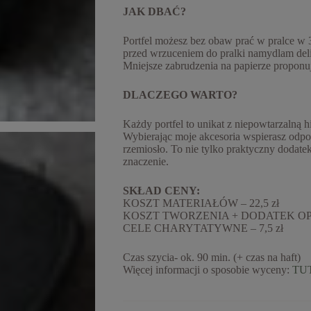
JAK DBAĆ?
Portfel możesz bez obaw prać w pralce w 
przed wrzuceniem do pralki namydlam deli
Mniejsze zabrudzenia na papierze proponu
DLACZEGO WARTO?
Każdy portfel to unikat z niepowtarzalną h
Wybierając moje akcesoria wspierasz odpo
rzemiosło. To nie tylko praktyczny dodate
znaczenie.
SKŁAD CENY:
KOSZT MATERIAŁÓW – 22,5 zł
KOSZT TWORZENIA + DODATEK OPE
CELE CHARYTATYWNE – 7,5 zł
Czas szycia- ok. 90 min. (+ czas na haft)
Więcej informacji o sposobie wyceny:
TU