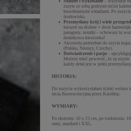
Solidne i wykonanie
– wszystkie el
zszyte ze sobą grubymi nićmi kalet
bawełnianymi wkładami. Po zużyciu p
środowiska.
Przemyślany krój i wiele przegró
kieszeń na drobne + dwie harmonijko
paragony, notatki – schowasz tu wsz
dodatkowa kieszonka!
Akcesoria potrzebne do szycia kupu
(Polska, Niemcy, Czechy).
Doświadczenie i pasja
– upcykliguję
Możesz mieć pewność, że są uszyte so
każdy detal jest w pełni przemyślany
HISTORIA:
Do uszycia wykorzystałam ścinki weluru t
nicią fluorescencyjną przez Karolinę.
WYMIARY:
Po złożeniu: 10 x 15 cm, po rozłożeniu: 10
mini, standard i XXL.