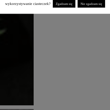
wykorzystywanie ciasteczek?
Zgadzam się
Nie zgadzam się