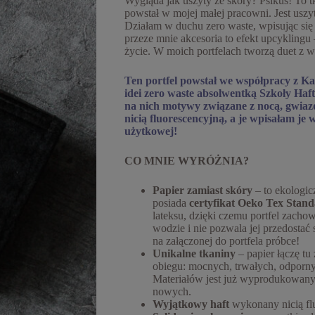
Wygląda jak uszyty ze skóry? Psikus! To t
powstał w mojej małej pracowni. Jest uszyt
Działam w duchu zero waste, wpisując się
przeze mnie akcesoria to efekt upcyklingu
życie. W moich portfelach tworzą duet z
Ten portfel powstał we współpracy z K
idei zero waste absolwentką Szkoły Haf
na nich motywy związane z nocą, gwiazd
nicią fluorescencyjną, a je wpisałam je 
użytkowej!
CO MNIE WYRÓŻNIA?
Papier zamiast skóry
– to ekologic
posiada
certyfikat Oeko Tex Stan
lateksu, dzięki czemu portfel zachow
wodzie i nie pozwala jej przedostać 
na załączonej do portfela próbce!
Unikalne tkaniny
– papier łączę tu
obiegu: mocnych, trwałych, odporny
Materiałów jest już wyprodukowany
nowych.
Wyjątkowy haft
wykonany nicią fl