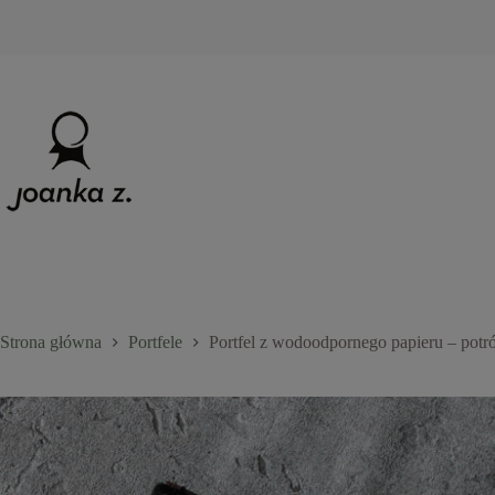
Przejdź
do
treści
Strona główna
Portfele
Portfel z wodoodpornego papieru – potró