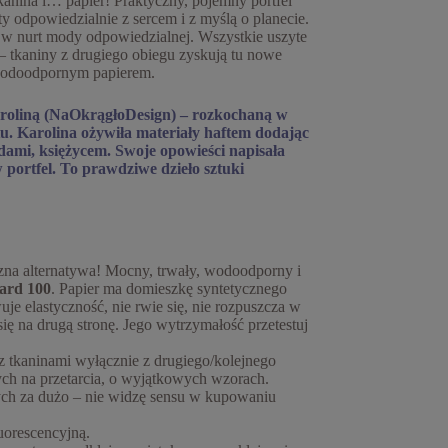
kanina i… papier! Praktyczny, pojemny portfel
y odpowiedzialnie z sercem i z myślą o planecie.
 w nurt mody odpowiedzialnej. Wszystkie uszyte
 – tkaniny z drugiego obiegu zyskują tu nowe
 wodoodpornym papierem.
aroliną (NaOkrągłoDesign) – rozkochaną w
tu. Karolina ożywiła materiały haftem dodając
ami, księżycem. Swoje opowieści napisała
w portfel. To prawdziwe dzieło sztuki
zna alternatywa! Mocny, trwały, wodoodporny i
dard 100
. Papier ma domieszkę syntetycznego
uje elastyczność, nie rwie się, nie rozpuszcza w
się na drugą stronę. Jego wytrzymałość przetestuj
 z tkaninami wyłącznie z drugiego/kolejnego
ch na przetarcia, o wyjątkowych wzorach.
ch za dużo – nie widzę sensu w kupowaniu
uorescencyjną.