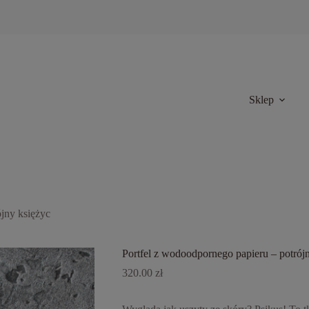
Sklep
jny księżyc
Portfel z wodoodpornego papieru – potrój
320.00
zł