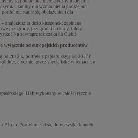
ementy są podklejone nietoksycznym klejem i
niczymi. Tkaniny dla wzmocnienia podklejam
ortfel nie stanie się obciążeniem dla
d
– znajdziesz tu dużo kieszonek: zapinana
we przegrody, przegródki na karty, bilety,
ystko! Na zewnątrz też czeka na Ciebie
ję
wyłącznie od europejskich producentów
 od 2012 r., portfele z papieru szyję od 2017 r.
lidnie, etycznie, przez specjalistkę w temacie, a
!
apicerskiego. Haft wykonany w całości ręcznie
 x 21 cm. Portfel mieści się do wszystkich nerek: